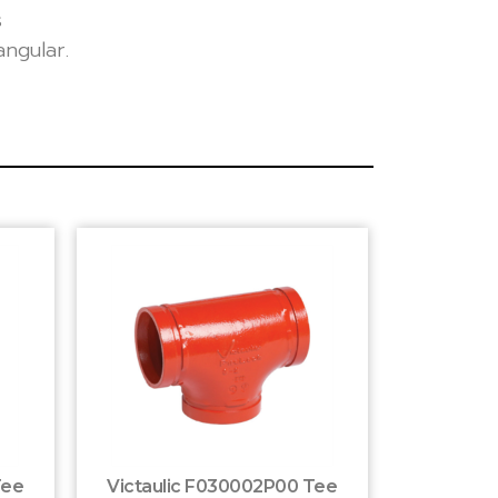
s
angular.
Tee
Victaulic F030002P00 Tee