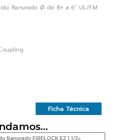
ígido Ranurado Ø de 8» a 6″ UL/FM
Coupling
Ficha Técnica
endamos…
ido Ranurado FIRELOCK EZ 1 1/2»