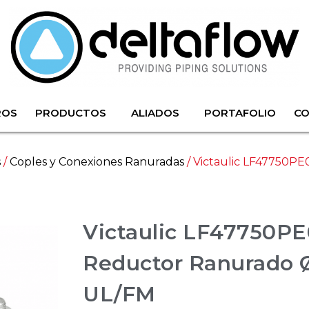
ROS
PRODUCTOS
ALIADOS
PORTAFOLIO
C
s
/
Coples y Conexiones Ranuradas
/ Victaulic LF47750P
Victaulic LF47750PE
Reductor Ranurado Ø
UL/FM