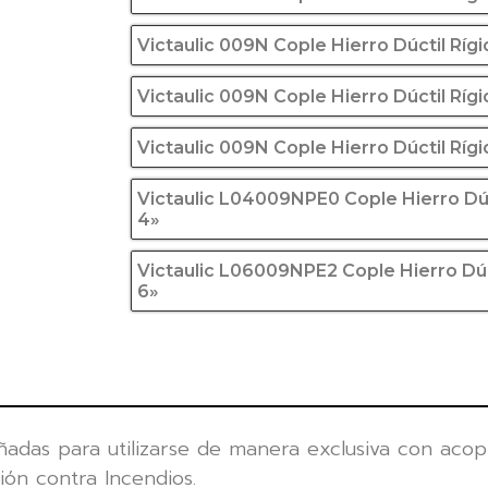
Victaulic 009N Cople Hierro Dúctil Ríg
Victaulic 009N Cople Hierro Dúctil Rí
Victaulic 009N Cople Hierro Dúctil Rí
Victaulic L04009NPE0 Cople Hierro Dú
4»
Victaulic L06009NPE2 Cople Hierro Dú
6»
adas para utilizarse de manera exclusiva con acople
ón contra Incendios.