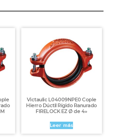
ople
Victaulic L04009NPE0 Cople
urado
Hierro Dúctil Rígido Ranurado
FM
FIRELOCK EZ Ø de 4»
Leer más