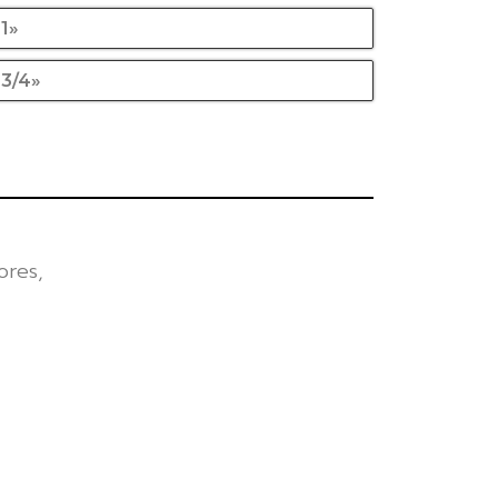
 1»
 3/4»
ores,