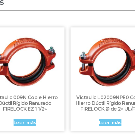
s
taulic 009N Cople Hierro
Victaulic L02009NPE0 C
Dúctil Rígido Ranurado
Hierro Dúctil Rígido Ran
FIRELOCK EZ 1 1/2»
FIRELOCK Ø de 2» UL/
Leer más
Leer más