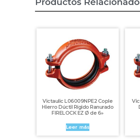
Productos Relacionado
Victaulic L06009NPE2 Cople
Vic
Hierro Dúctil Rígido Ranurado
FIRELOCK EZ Ø de 6»
Leer más