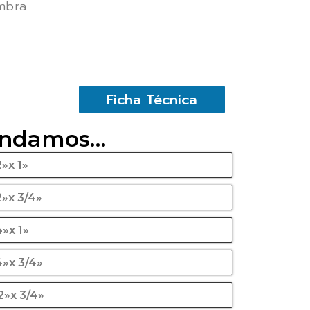
mbra
Ficha Técnica
endamos…
»x 1»
2»x 3/4»
4»x 1»
4»x 3/4»
2»x 3/4»