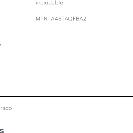
inoxidable
MPN: A48TAQFBA2
urado
s