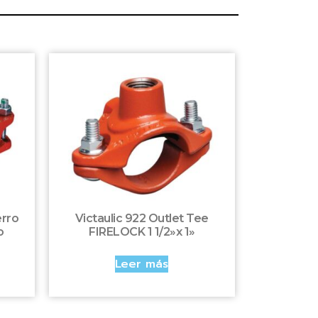
erro
Victaulic 922 Outlet Tee
o
FIRELOCK 1 1/2»x 1»
Leer más