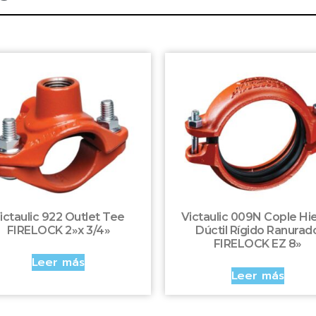
ictaulic 922 Outlet Tee
Victaulic 009N Cople Hi
FIRELOCK 2»x 3/4»
Dúctil Rígido Ranurad
FIRELOCK EZ 8»
Leer más
Leer más