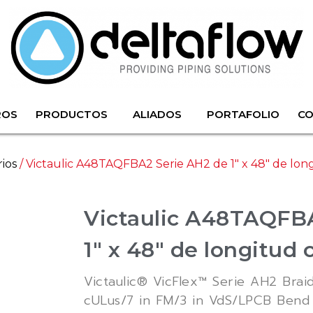
ROS
PRODUCTOS
ALIADOS
PORTAFOLIO
C
rios
/ Victaulic A48TAQFBA2 Serie AH2 de 1″ x 48″ de long
Victaulic A48TAQFBA
1″ x 48″ de longitud 
Victaulic® VicFlex™ Serie AH2 Brai
cULus/7 in FM/3 in VdS/LPCB Bend 