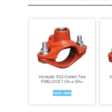
Victaulic 922 Outlet Tee
V
FIRELOCK 1 1/4»x 3/4»
Leer más