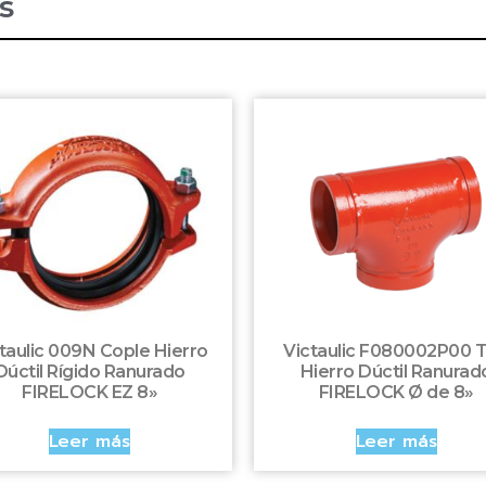
s
taulic 009N Cople Hierro
Victaulic F080002P00 
Dúctil Rígido Ranurado
Hierro Dúctil Ranurad
FIRELOCK EZ 8»
FIRELOCK Ø de 8»
Leer más
Leer más