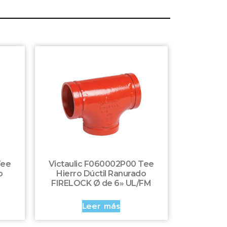
Tee
Victaulic F060002P00 Tee
o
Hierro Dúctil Ranurado
FIRELOCK Ø de 6» UL/FM
Leer más