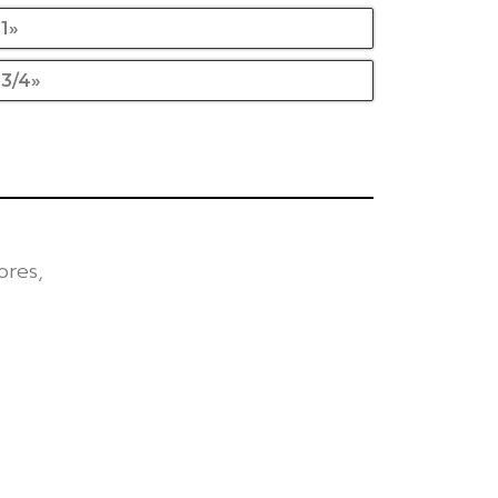
 1»
 3/4»
ores,