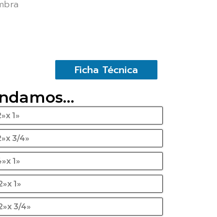
mbra
Ficha Técnica
endamos…
»x 1»
2»x 3/4»
4»x 1»
2»x 1»
2»x 3/4»