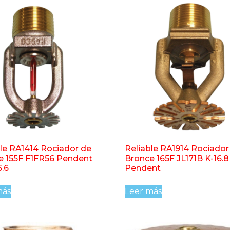
le RA1414 Rociador de
Reliable RA1914 Rociador
e 155F F1FR56 Pendent
Bronce 165F JL171B K-16.
.6
Pendent
más
Leer más