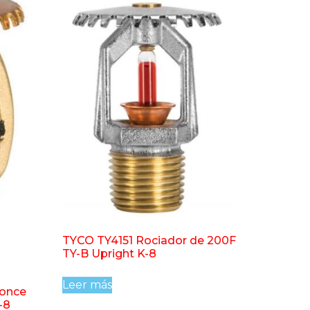
TYCO TY4151 Rociador de 200F
TY-B Upright K-8
Leer más
ronce
-8