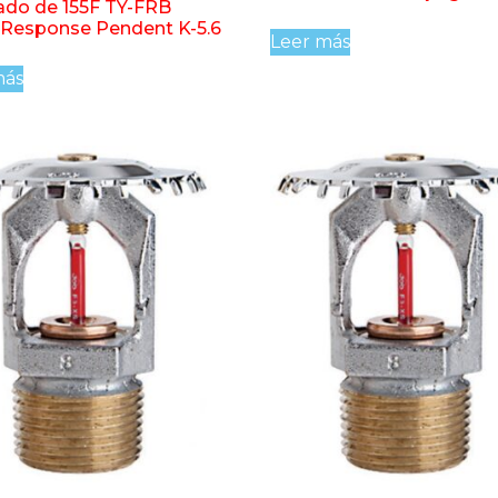
do de 155F TY-FRB
 Response Pendent K-5.6
Leer más
más