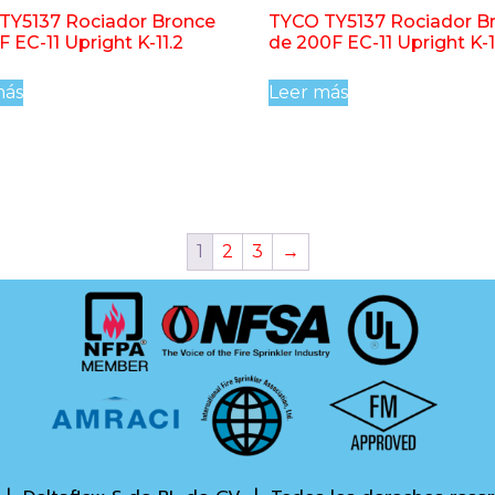
TY5137 Rociador Bronce
TYCO TY5137 Rociador B
F EC-11 Upright K-11.2
de 200F EC-11 Upright K-1
más
Leer más
1
2
3
→