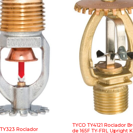
TYCO TY4121 Rociador B
TY323 Rociador
de 165F TY-FRL Upright K