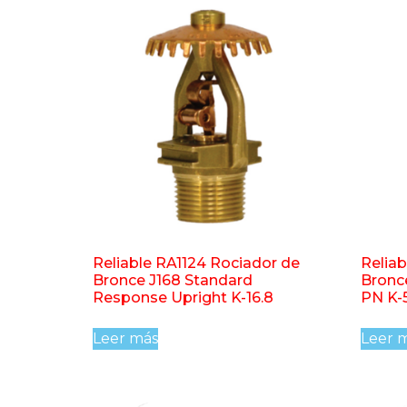
Reliable RA1124 Rociador de
Reliab
Bronce J168 Standard
Bronc
Response Upright K-16.8
PN K-5
Leer más
Leer 