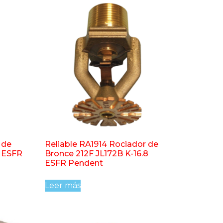
 de
Reliable RA1914 Rociador de
8 ESFR
Bronce 212F JL172B K-16.8
ESFR Pendent
Leer más