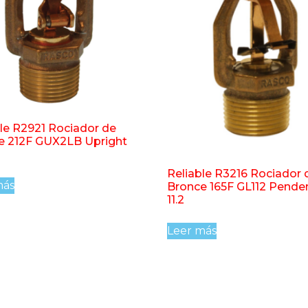
le R2921 Rociador de
e 212F GUX2LB Upright
Reliable R3216 Rociador 
más
Bronce 165F GL112 Pende
11.2
Leer más