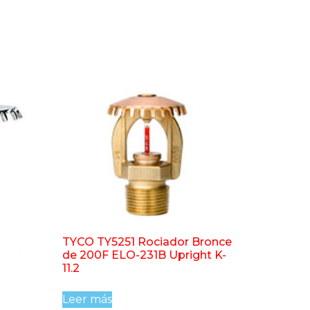
TYCO TY5251 Rociador Bronce
de 200F ELO-231B Upright K-
11.2
Leer más