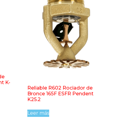
de
nt K-
Reliable R602 Rociador de
Bronce 165F ESFR Pendent
K25.2
Leer más