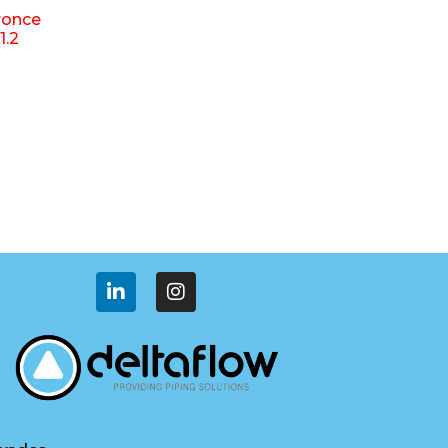
ronce
1.2