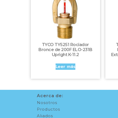
TYCO TY5251 Rociador
Bronce de 200F ELO-231B
Upright K-11.2
Ext
Leer más
Acerca de:
Nosotros
Productos
Aliados