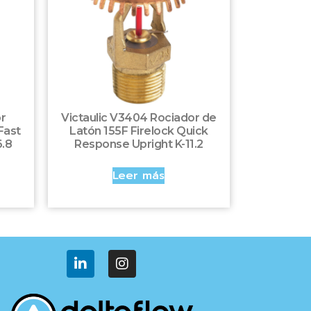
r
Victaulic V3404 Rociador de
Fast
Latón 155F Firelock Quick
.8
Response Upright K-11.2
Leer más