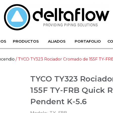
ROS
PRODUCTOS
ALIADOS
PORTAFOLIO
C
ncendio
/ TYCO TY323 Rociador Cromado de 155F TY-FRB
TYCO TY323 Rociado
155F TY-FRB Quick 
Pendent K-5.6
Modelo: TY-FRB