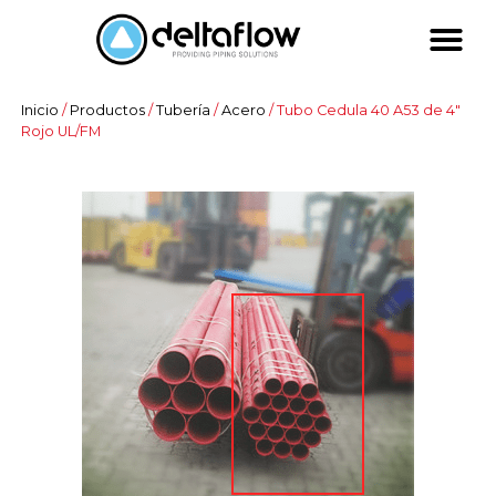
Inicio
/
Productos
/
Tubería
/
Acero
/ Tubo Cedula 40 A53 de 4″
Rojo UL/FM